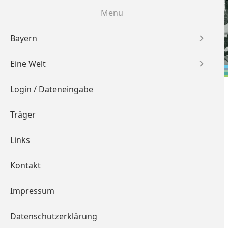
Menu
Bayern
Eine Welt
Login / Dateneingabe
Träger
Eine Welt
Links
Projekte und
Partnerschaften in
Kontakt
Unterfranken
Impressum
Hochschulen
Schulen
Kommunen
Datenschutzerklärung