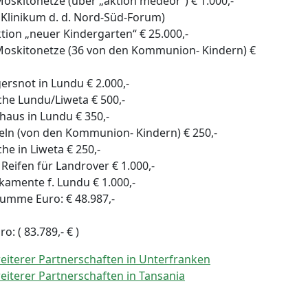
oskitonetze (über „aktion medeor“) € 1.000,-
 Klinikum d. d. Nord-Süd-Forum)
tion „neuer Kindergarten“ € 25.000,-
Moskitonetze (36 von den Kommunion- Kindern) €
rsnot in Lundu € 2.000,-
rche Lundu/Liweta € 500,-
haus in Lundu € 350,-
beln (von den Kommunion- Kindern) € 250,-
che in Liweta € 250,-
Reifen für Landrover € 1.000,-
amente f. Lundu € 1.000,-
umme Euro: € 48.987,-
: ( 83.789,- € )
weiterer Partnerschaften in Unterfranken
weiterer Partnerschaften in Tansania