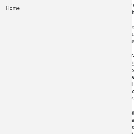
Impressum
18 Jahre P
Home
unsere Hil
Datenschutzerklärung
Home
1996 10 ne
1998 1 ne
1999 Baust
3.000,-
1999 Matra
2000 Hung
(durch da
2000-01 Re
2001 Medi
2002 Radio
Zwischens
2003-07 Bi
1999-06 La
2005 Wasse