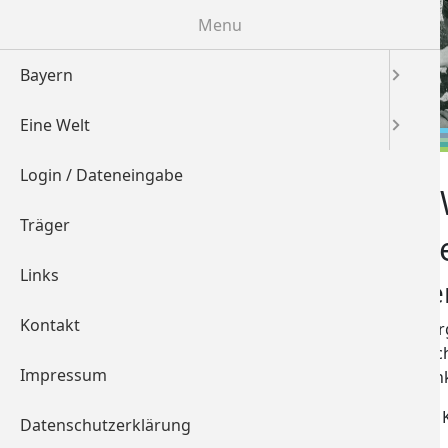
Menu
Bayern
Eine Welt
Login / Dateneingabe
Portal Bayern
Eine 
Träger
Geme
Bayern
Links
Eine Welt
St. G
Login / Dateneingabe
Kontakt
Vogelsber
63743 Asc
Träger
Impressum
Unterfran
Links
Eine Welt 
Datenschutzerklärung
Kontakt