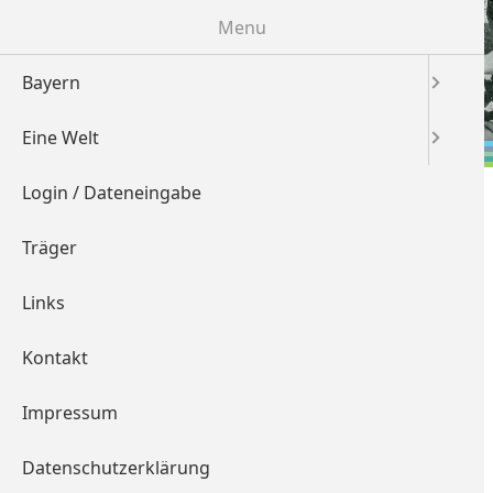
Menu
Bayern
Eine Welt
Login / Dateneingabe
Träger
Eine Welt
Links
Projekte und
Karte
Partnerschaften in
anzeigen
Kontakt
Nepal
Impressum
Schulen
Datenschutzerklärung
Hochschulen
(2 Einträge)