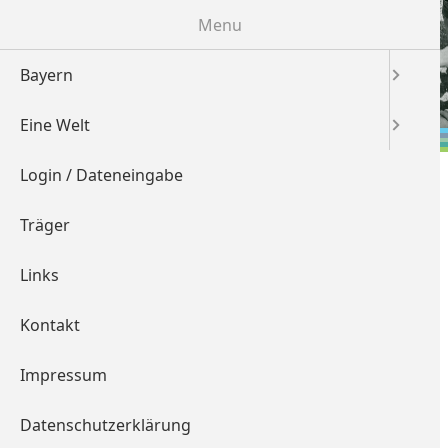
Menu
Bayern
Eine Welt
Login / Dateneingabe
Träger
Eine Welt
Links
Projekte und
Partnerschaften in
Kontakt
Namibia
Impressum
Schulen
Hochschulen
Kommunen
Datenschutzerklärung