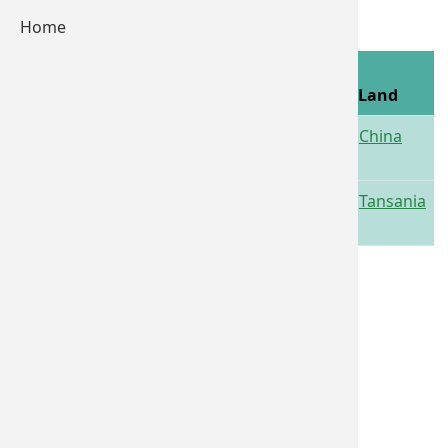
Home
Kirchen
NROs
Kommune in
Niederbayern
Partnerkommune
Land
Passau
Linzhou
China
Website
(
Landkarte
)
Furth
Karagwe
Tansania
Website