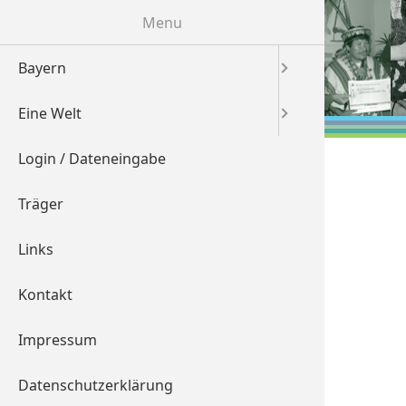
Menu
Bayern
Übersich
Übersich
Eine Welt
Mittelfr
Afrika
Login / Dateneingabe
Niederba
Asien
Träger
Oberbay
Australi
Eine Welt
Links
Oberfra
Europa
Gemeindepartnerschaft
zwischen
Kontakt
Oberpfal
Mittelam
Evang.-Luth. Dekanat
Impressum
Schwabe
Südamer
Naila
Datenschutzerklärung
Unterfra
Marktplatz 4