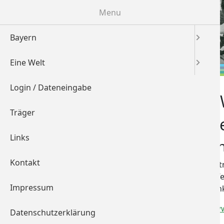
Menu
Bayern
Eine Welt
Login / Dateneingabe
Portal Bayern
Eine 
Träger
Geme
Bayern
Links
Eine Welt
Dekan
Login / Dateneingabe
Kontakt
Luitpoldstr
97215 Uff
Träger
Impressum
Mittelfran
Links
http://ww
Datenschutzerklärung
Kontakt