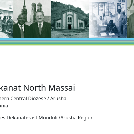
kanat North Massai
ern Central Diözese / Arusha
ania
des Dekanates ist Monduli /Arusha Region