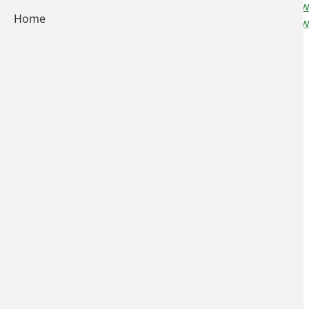
zur Liste 
Impressum
Home
zur Liste 
Datenschutzerklärung
Home