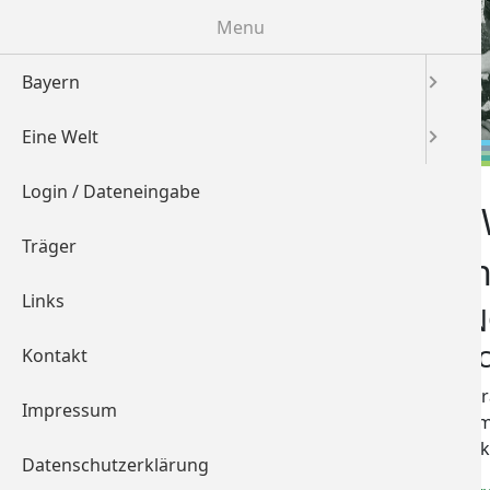
Menu
Bayern
Eine Welt
Login / Dateneingabe
Portal Bayern
Eine 
Träger
Part
Bayern
Links
Eine Welt
CHAN
Chanc
Login / Dateneingabe
Kontakt
Egelseest
Träger
Impressum
96050 Ba
Links
Oberfran
Datenschutzerklärung
Kontakt