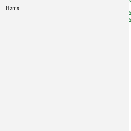
http://ww
Impressum
Home
zur Liste 
Datenschutzerklärung
zur Liste 
Home