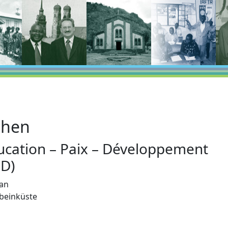
chen
ucation – Paix – Développement
PD)
jan
nbeinküste