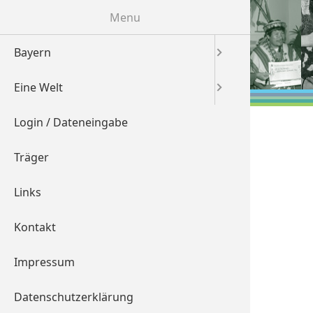
Menu
Bayern
Übersich
Übersich
Eine Welt
Mittelfr
Afrika
Login / Dateneingabe
Niederba
Asien
Träger
Oberbay
Australi
Eine Welt
Links
Oberfra
Europa
Partnerschaft
zwischen NGOs
Kontakt
Oberpfal
Mittelam
zwischen
Impressum
Schwabe
Südamer
Projekt Andi Fürch
House
Datenschutzerklärung
Unterfra